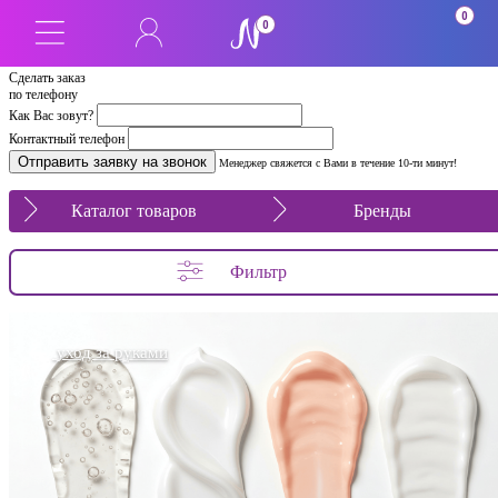
0
0
Сделать заказ
по телефону
Как Вас зовут?
Контактный телефон
Менеджер свяжется с Вами в течение 10-ти минут!
Каталог товаров
Бренды
Фильтр
уход за руками