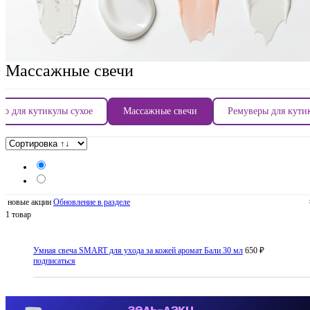
Массажные свечи
ло для кутикулы сухое
Массажные свечи
Ремуверы для кути
новые акции
Обновление в разделе
1 товар
Умная свеча SMART для ухода за кожей аромат Бали 30 мл
650 ₽
подписаться