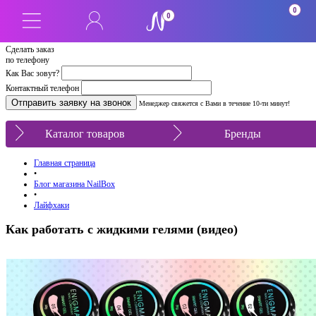
0
0
Сделать заказ
по телефону
Как Вас зовут?
Контактный телефон
Менеджер свяжется с Вами в течение 10-ти минут!
Каталог товаров
Бренды
Главная страница
•
Блог магазина NailBox
•
Лайфхаки
Как работать с жидкими гелями (видео)