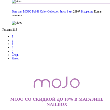
Гель-лак MOJO №348 Color Collection Juicy 8 мл
289 ₽
В корзину
Есть в
наличии
Товары: 215
1
2
3
4
5
След.
Конец
MOJO СО СКИДКОЙ ДО 10% В МАГАЗИНЕ
NAILBOX