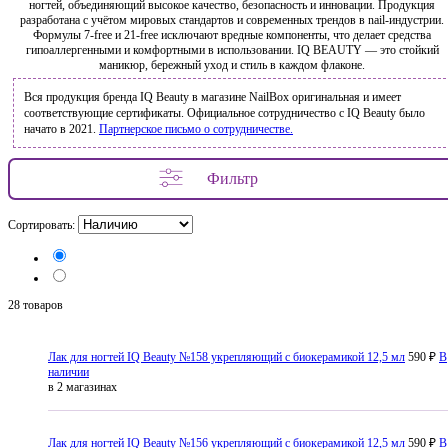
ногтей, объединяющий высокое качество, безопасность и инновации. Продукция
разработана с учётом мировых стандартов и современных трендов в nail-индустрии.
Формулы 7-free и 21-free исключают вредные компоненты, что делает средства
гипоаллергенными и комфортными в использовании. IQ BEAUTY — это стойкий
маникюр, бережный уход и стиль в каждом флаконе.
Вся продукция бренда IQ Beauty в магазине NailBox оригинальная и имеет
соответствующие сертификаты. Официальное сотрудничество с IQ Beauty было
начато в 2021.
Партнерское письмо о сотрудничестве.
Фильтр
Сортировать:
28 товаров
Лак для ногтей IQ Beauty №158 укрепляющий с биокерамикой 12,5 мл
590 ₽
В
наличии
в 2 магазинах
Лак для ногтей IQ Beauty №156 укрепляющий с биокерамикой 12,5 мл
590 ₽
В