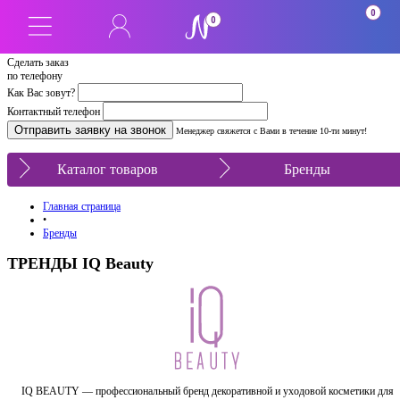
0
0
Сделать заказ
по телефону
Как Вас зовут?
Контактный телефон
Менеджер свяжется с Вами в течение 10-ти минут!
Каталог товаров
Бренды
Главная страница
•
Бренды
ТРЕНДЫ IQ Beauty
IQ BEAUTY — профессиональный бренд декоративной и уходовой косметики для