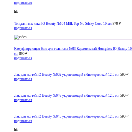
подписаться
hit
Топ для гель-лака IQ Beauty №104 Milk Top No Sticky Coco 10 мл
870 ₽
подписаться
Камуфлирующая база для гель-лака №03 Карамельный Hourglass IQ Beauty 10
мл
890 ₽
подписаться
Лак для ногтей IQ Beauty №062 укрепляющий с биокерамикой 12,5 мл
590 ₽
подписаться
Лак для ногтей IQ Beauty №048 укрепляющий с биокерамикой 12,5 мл
590 ₽
подписаться
Лак для ногтей IQ Beauty №045 укрепляющий с биокерамикой 12,5 мл
590 ₽
подписаться
hit