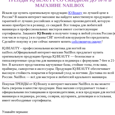
МАГАЗИНЕ NAILBOX
Искали где купить оригинальную продукцию
IQ Beauty
по лучшей цене в
России? В нашем интернет-магазине вы найдете качественную продукцию с
гарантией от лучших российских и зарубежных производителей, которую
можно приобрести в розницу, со скидкой. Все товары для любителей
маникюра и профессиональных мастеров имеют соответсвующие
сертификаты. Закажите
IQ Beauty
и получите товар в любой уголок России (
том числе в город ) и в страны СНГ почтой или курьером без предоплаты.
Сделайте покупку и уже сейчас начните копить
собственную скидку
!
IQ BEAUTY – профессиональная косметика для ногтей на
nailbox.ruОфициальный интернет-магазин NailBox предлагает купить
оригинальную продукцию бренда IQ BEAUTY — безопасные и
гипоаллергенные средства для маникюра и педикюра с формулами 7-free и 21
free. В каталоге представлены каучуковые базы, стойкие топы, гель-лаки,
праймеры, сыворотки и аксессуары. Продукция IQ BEAUTY обеспечивает
высокую стойкость покрытия и бережный уход за ногтями. Доставка по всей
России. NailBox — всё для мастеров и любителей идеального маникюра.
Покупая ТРЕНДЫ от IQ Beauty в интернет-магазине NailBox.ru вы можете
быть уверены в качестве продукции. Наш магазин сотрудничает только с
официальными поставщиками и производителями, и вся продукция для ногтей
маникюра и педикюра, ресниц, солярия, шугаринга, депиляции и остальная,
имеет необходимые сертификаты.
Узнавайте первыми: