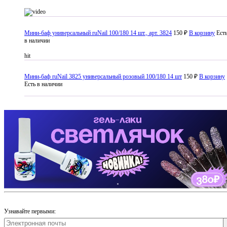
Мини-баф универсальный ruNail 100/180 14 шт., арт. 3824
150 ₽
В корзину
Ест
в наличии
hit
Мини-баф ruNail 3825 универсальный розовый 100/180 14 шт
150 ₽
В корзину
Есть в наличии
Узнавайте первыми: