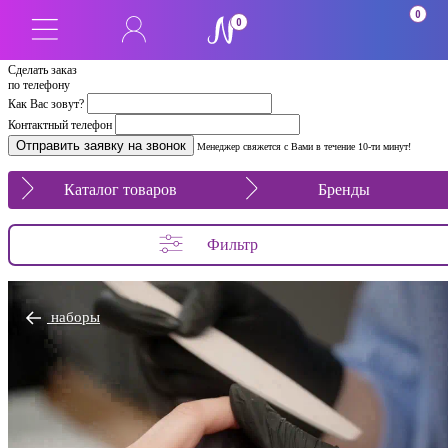
0
0
Сделать заказ
по телефону
Как Вас зовут?
Контактный телефон
Менеджер свяжется с Вами в течение 10-ти минут!
Каталог товаров
Бренды
Фильтр
наборы