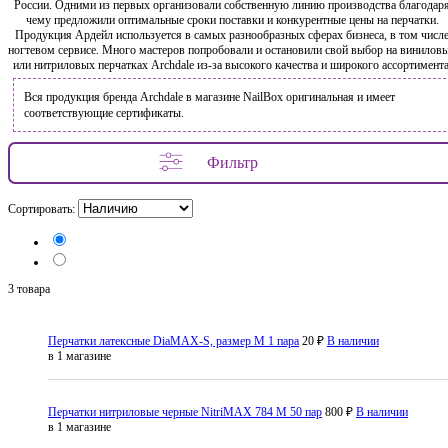
России. Одними из первых организовали собственную линию производства благодар
чему предложили оптимальные сроки поставки и конкурентные цены на перчатки.
Продукция Ардейл используется в самых разнообразных сферах бизнеса, в том числ
ногтевом сервисе. Много мастеров попробовали и остановили свой выбор на винилов
или нитриловых перчатках Archdale из-за высокого качества и широкого ассортимента
Вся продукция бренда Archdale в магазине NailBox оригинальная и имеет
соответствующие сертификаты.
Фильтр
Сортировать:
3 товара
Перчатки латексные DiaMAX-S, размер M 1 пара
20 ₽
В наличии
в 1 магазине
Перчатки нитриловые черные NitriMAX 784 M 50 пар
800 ₽
В наличии
в 1 магазине