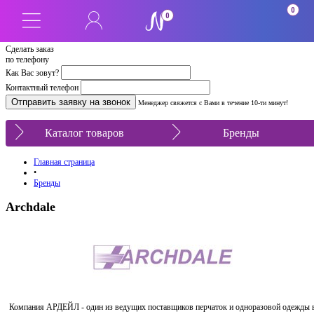
0
0
Сделать заказ
по телефону
Как Вас зовут?
Контактный телефон
Менеджер свяжется с Вами в течение 10-ти минут!
Каталог товаров
Бренды
Главная страница
•
Бренды
Archdale
Компания АРДЕЙЛ - один из ведущих поставщиков перчаток и одноразовой одежды 