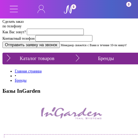
0
0
Сделать заказ
по телефону
Как Вас зовут?
Контактный телефон
Менеджер свяжется с Вами в течение 10-ти минут!
Каталог товаров
Бренды
Главная страница
•
Бренды
Базы InGarden