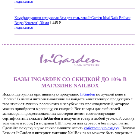
подписаться
Камуфлирующая каучуковая база для гель-лака InGarden Ideal Nails Brilliant
Beige (бежевая), 30 мл
1 445 ₽
подписаться
БАЗЫ INGARDEN СО СКИДКОЙ ДО 10% В
МАГАЗИНЕ NAILBOX
Искали где купить оригинальную продукцию
InGarden
по лучшей цене в
России? В нашем интернет-магазине вы найдете качественную продукцию с
гарантией от лучших российских и зарубежных производителей, которую
можно приобрести в розницу, со скидкой. Все товары для любителей
маникюра и профессиональных мастеров имеют соответсвующие
сертификаты. Закажите
InGarden
и получите товар в любой уголок России (в
том числе в город ) и в страны СНГ почтой или курьером без предоплаты.
Сделайте покупку и уже сейчас начните копить
собственную скидку
!
Покупа
Базы от InGarden в интернет-магазине NailBox.ru вы можете быть уверены в