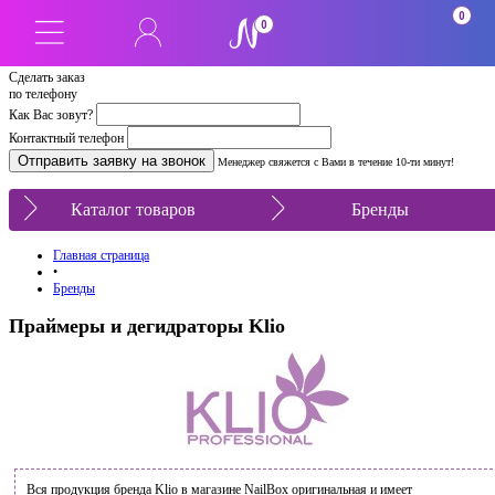
0
0
Сделать заказ
по телефону
Как Вас зовут?
Контактный телефон
Менеджер свяжется с Вами в течение 10-ти минут!
Каталог товаров
Бренды
Главная страница
•
Бренды
Праймеры и дегидраторы Klio
Вся продукция бренда Klio в магазине NailBox оригинальная и имеет