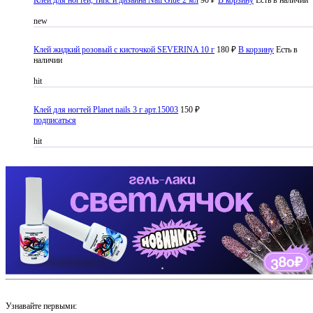
Клей для ногтей, типс и дизайна Nail Glue 2 мл
90 ₽
В корзину
Есть в наличии
new
Клей жидкий розовый с кисточкой SEVERINA 10 г
180 ₽
В корзину
Есть в
наличии
hit
Клей для ногтей Planet nails 3 г арт.15003
150 ₽
подписаться
hit
Узнавайте первыми: