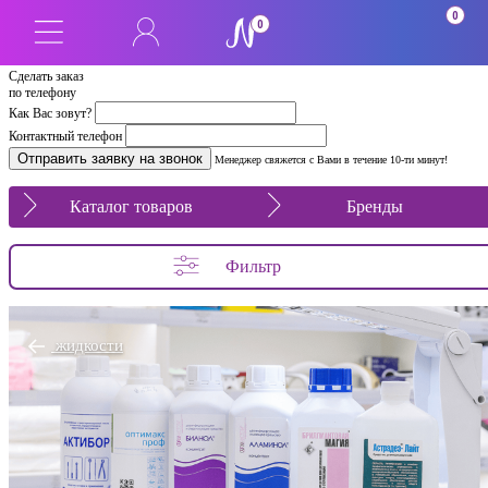
0
0
Сделать заказ
по телефону
Как Вас зовут?
Контактный телефон
Менеджер свяжется с Вами в течение 10-ти минут!
Каталог товаров
Бренды
Фильтр
жидкости