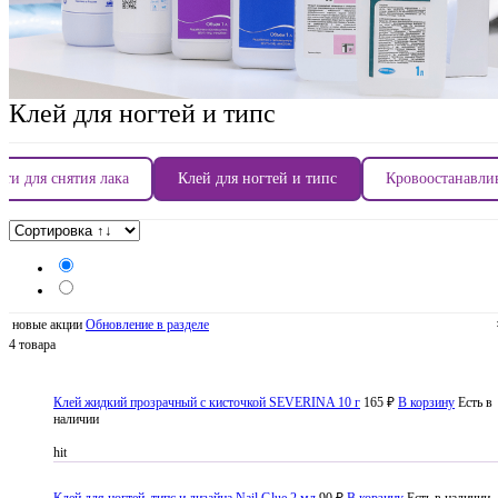
Клей для ногтей и типс
ти для снятия лака
Клей для ногтей и типс
Кровоостанавл
новые акции
Обновление в разделе
4 товара
Клей жидкий прозрачный с кисточкой SEVERINA 10 г
165 ₽
В корзину
Есть в
наличии
hit