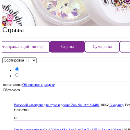
Стразы
ветоотражающий глиттер
Стразы
Сухоцветы
новые акции
Обновление в разделе
136 товаров
Восковой карандаш для страз и декора Zoo Nail Art №1481
100 ₽
В корзину
Ест
в наличии
hit