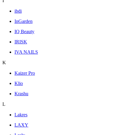
I
ibdi
InGarden
IQ Beauty
IRISK
IVA NAILS
K
Kaizer Pro
Klio
Krashu
L
Lakres
LAXY