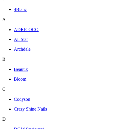
4Blanc
A
ADRICOCO
All Star
Archdale
B
Beautix
Bloom
C
Codyson
Crazy Shine Nails
D