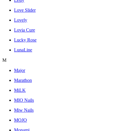
Lesly
Love Slider
Lovely
Lovia Cure
Lucky Rose
LunaLine
M
Major
Marathon
MiLK
MIO Nails
Miw Nails
MOJO
Monami