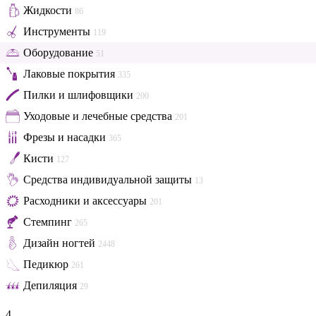
Жидкости
86
Инструменты
119
Оборудование
51
Лаковые покрытия
335
Пилки и шлифовщики
200
Уходовые и лечебные средства
201
Фрезы и насадки
365
Кисти
127
Средства индивидуальной защиты
13
Расходники и аксессуары
201
Стемпинг
265
Дизайн ногтей
2448
Педикюр
261
Депиляция
29
4