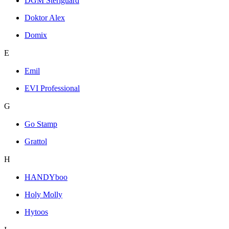
DGM Steriguard
Doktor Alex
Domix
E
Emil
EVI Professional
G
Go Stamp
Grattol
H
HANDYboo
Holy Molly
Hytoos