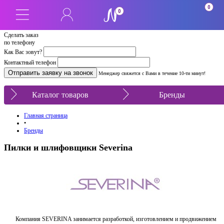
0
0
Сделать заказ
по телефону
Как Вас зовут?
Контактный телефон
Менеджер свяжется с Вами в течение 10-ти минут!
Каталог товаров
Бренды
Главная страница
•
Бренды
Пилки и шлифовщики Severina
Компания SEVERINA занимается разработкой, изготовлением и продвижением