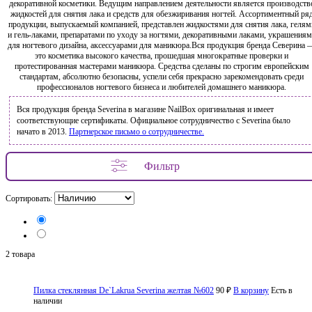
декоративной косметики. Ведущим направлением деятельности является производств
жидкостей для снятия лака и средств для обезжиривания ногтей. Ассортиментный ря
продукции, выпускаемый компанией, представлен жидкостями для снятия лака, гелям
и гель-лаками, препаратами по уходу за ногтями, декоративными лаками, украшения
для ногтевого дизайна, аксессуарами для маникюра.Вся продукция бренда Северина 
это косметика высокого качества, прошедшая многократные проверки и
протестированная мастерами маникюра. Средства сделаны по строгим европейским
стандартам, абсолютно безопасны, успели себя прекрасно зарекомендовать среди
профессионалов ногтевого бизнеса и любителей домашнего маникюра.
Вся продукция бренда Severina в магазине NailBox оригинальная и имеет
соответствующие сертификаты. Официальное сотрудничество с Severina было
начато в 2013.
Партнерское письмо о сотрудничестве.
Фильтр
Сортировать:
2 товара
Пилка стеклянная De`Lakrua Severina желтая №602
90 ₽
В корзину
Есть в
наличии