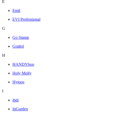
E
Emil
EVI Professional
G
Go Stamp
Grattol
H
HANDYboo
Holy Molly
Hytoos
I
ibdi
InGarden