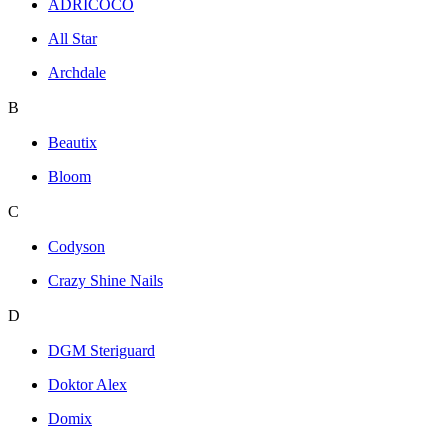
ADRICOCO
All Star
Archdale
B
Beautix
Bloom
C
Codyson
Crazy Shine Nails
D
DGM Steriguard
Doktor Alex
Domix