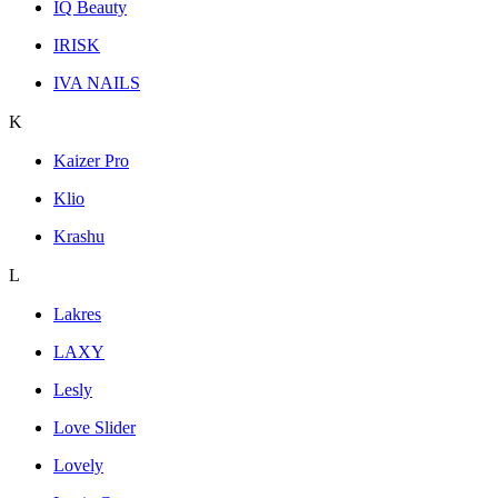
IQ Beauty
IRISK
IVA NAILS
K
Kaizer Pro
Klio
Krashu
L
Lakres
LAXY
Lesly
Love Slider
Lovely