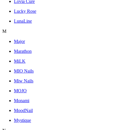
Lovia Cure
Lucky Rose
LunaLine
M
Major
Marathon
MiLK
MIO Nails
Miw Nails
MOJO
Monami
MoodNail
Mystique