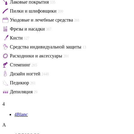
Лаковые покрытия
335
Пилки и шлифовщики
200
Уходовые и лечебные средства
201
Фрезы и насадки
367
Кисти
127
Средства индивидуальной защиты
13
Расходники и аксессуары
201
Стемпинг
265
Дизайн ногтей
2448
Педикюр
261
Депиляция
29
4
4Blanc
A