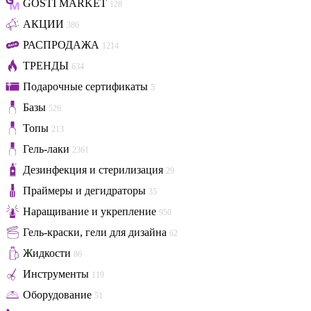
GOSTI MARKET
128
АКЦИИ
386
РАСПРОДАЖА
1214
ТРЕНДЫ
634
Подарочные сертификаты
5
Базы
526
Топы
213
Гель-лаки
2361
Дезинфекция и стерилизация
29
Праймеры и дегидраторы
35
Наращивание и укрепление
950
Гель-краски, гели для дизайна
62
Жидкости
86
Инструменты
119
Оборудование
51