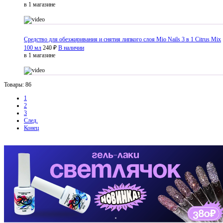
в 1 магазине
Средство для обезжиривания и снятия липкого слоя Mio Nails 3 в 1 Citrus Mix
100 мл
240 ₽
В наличии
в 1 магазине
Товары: 86
1
2
3
След.
Конец