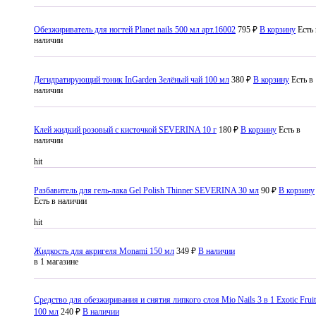
Обезжириватель для ногтей Planet nails 500 мл арт.16002
795 ₽
В корзину
Есть 
наличии
Дегидратирующий тоник InGarden Зелёный чай 100 мл
380 ₽
В корзину
Есть в
наличии
Клей жидкий розовый с кисточкой SEVERINA 10 г
180 ₽
В корзину
Есть в
наличии
hit
Разбавитель для гель-лака Gel Polish Thinner SEVERINA 30 мл
90 ₽
В корзину
Есть в наличии
hit
Жидкость для акригеля Monami 150 мл
349 ₽
В наличии
в 1 магазине
Средство для обезжиривания и снятия липкого слоя Mio Nails 3 в 1 Exotic Fruit
100 мл
240 ₽
В наличии