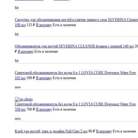
hit
Средство для обезжиривания ногтей и снятия липкого слоя SEVERINA Cleaner
100 мл
135 ₽
В корзину
Есть в наличии
hit
Обезжириватель для ногтей SEVERINA CLEANER флакон с помпой 140 мл
2
₽
В корзину
Есть в наличии
hit
Спиртовой обезжириватель без воды 6 в 1 LOVIA CURE Degreaser Water Free
165 мл
399 ₽
В корзину
Есть в наличии
new
Спиртовой обезжириватель без воды 6 в 1 LOVIA CURE Degreaser Water Free
550 мл
766 ₽
В корзину
Есть в наличии
new
Клей для ногтей, типс и дизайна Nail Glue 2 мл
90 ₽
В корзину
Есть в наличии