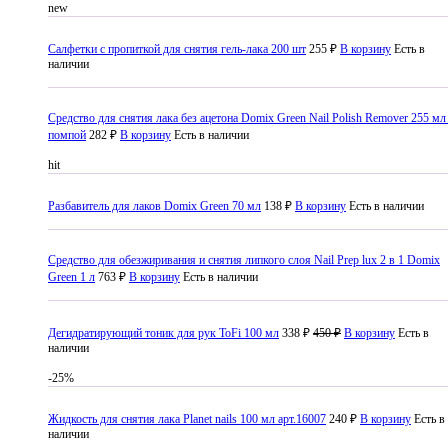
new
Салфетки с пропиткой для снятия гель-лака 200 шт
255 ₽
В корзину
Есть в
наличии
Средство для снятия лака без ацетона Domix Green Nail Polish Remover 255 мл
помпой
282 ₽
В корзину
Есть в наличии
hit
Разбавитель для лаков Domix Green 70 мл
138 ₽
В корзину
Есть в наличии
Средство для обезжиривания и снятия липкого слоя Nail Prep lux 2 в 1 Domix
Green 1 л
763 ₽
В корзину
Есть в наличии
Дегидратирующий тоник для рук ToFi 100 мл
338 ₽
450 ₽
В корзину
Есть в
наличии
-25%
Жидкость для снятия лака Planet nails 100 мл арт.16007
240 ₽
В корзину
Есть в
наличии