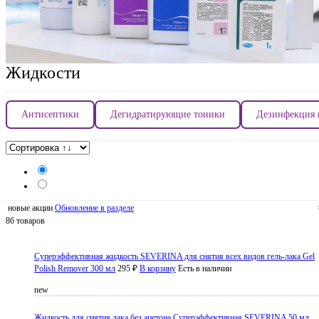
Жидкости
Антисептики
Дегидратирующие тоники
Дезинфекция 
новые акции
Обновление в разделе
86 товаров
Суперэффективная жидкость SEVERINA для снятия всех видов гель-лака Gel
Polish Remover 300 мл
295 ₽
В корзину
Есть в наличии
new
Жидкость для снятия лака без ацетона Суперэффективная SEVERINA 50 мл