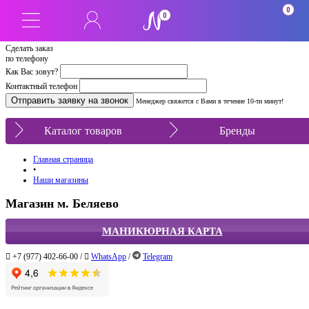
0
0
Сделать заказ
по телефону
Как Вас зовут?
Контактный телефон
Менеджер свяжется с Вами в течение 10-ти минут!
Каталог товаров
Бренды
Главная страница
•
Наши магазины
Магазин м. Беляево
МАНИКЮРНАЯ КАРТА
+7 (977) 402-66-00 /
WhatsApp
/
Telegram