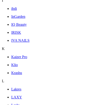
I
ibdi
InGarden
IQ Beauty
IRISK
IVA NAILS
K
Kaizer Pro
Klio
Krashu
L
Lakres
LAXY