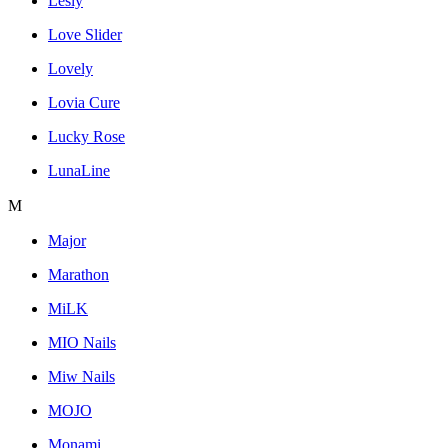
Lesly
Love Slider
Lovely
Lovia Cure
Lucky Rose
LunaLine
M
Major
Marathon
MiLK
MIO Nails
Miw Nails
MOJO
Monami