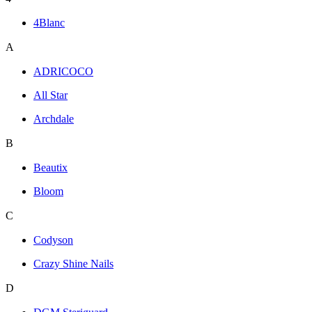
4Blanc
A
ADRICOCO
All Star
Archdale
B
Beautix
Bloom
C
Codyson
Crazy Shine Nails
D