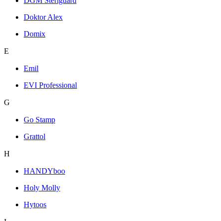
DGM Steriguard
Doktor Alex
Domix
E
Emil
EVI Professional
G
Go Stamp
Grattol
H
HANDYboo
Holy Molly
Hytoos