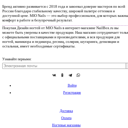
Бренд активно развивается с 2018 года и завоевал доверие мастеров по всей
России благодаря стабильному качеству, широкой палитре оттенков и
доступной цене. MIO Nails — это выбор профессионалов, для которых важн
комфорт в работе и безупречный результат.
Покупая Дизайн ногтей от MIO Nails в интернет-магазине NailBox.ru вы
можете быть уверены в качестве продукции. Наш магазин сотрудничает толь
с официальными поставщиками и производителями, и вся продукция для
ногтей, маникюра и педикюра, ресниц, солярия, шугаринга, депиляции и
остальная, имеет необходимые сертификаты.
Узнавайте первыми:
Войти
Регистрация
Доставка
Оплата
Ногтевые магазины