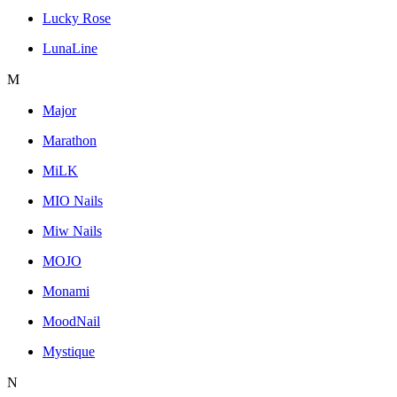
Lucky Rose
LunaLine
M
Major
Marathon
MiLK
MIO Nails
Miw Nails
MOJO
Monami
MoodNail
Mystique
N