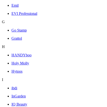
Emil
EVI Professional
G
Go Stamp
Grattol
H
HANDYboo
Holy Molly
Hytoos
I
ibdi
InGarden
IQ Beauty