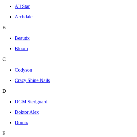
All Star
Archdale
B
Beautix
Bloom
C
Codyson
Crazy Shine Nails
D
DGM Steriguard
Doktor Alex
Domix
E