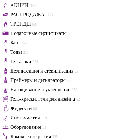
АКЦИИ
386
РАСПРОДАЖА
1214
ТРЕНДЫ
634
Подарочные сертификаты
5
Базы
527
Топы
213
Гель-лаки
2361
Дезинфекция и стерилизация
29
Праймеры и дегидраторы
35
Наращивание и укрепление
950
Гель-краски, гели для дизайна
62
Жидкости
86
Инструменты
119
Оборудование
51
Лаковые покрытия
335