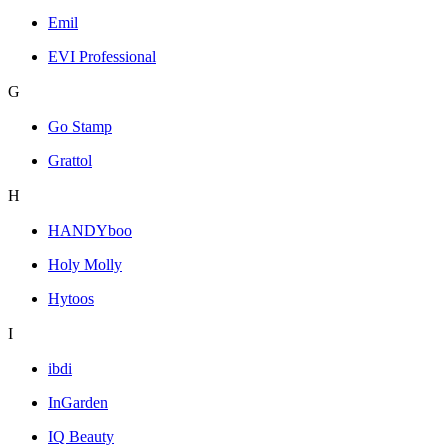
Emil
EVI Professional
G
Go Stamp
Grattol
H
HANDYboo
Holy Molly
Hytoos
I
ibdi
InGarden
IQ Beauty