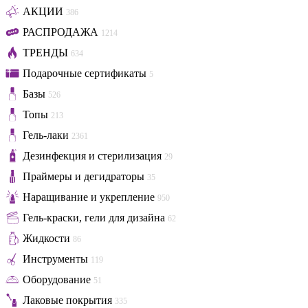
АКЦИИ
386
РАСПРОДАЖА
1214
ТРЕНДЫ
634
Подарочные сертификаты
5
Базы
526
Топы
213
Гель-лаки
2361
Дезинфекция и стерилизация
29
Праймеры и дегидраторы
35
Наращивание и укрепление
950
Гель-краски, гели для дизайна
62
Жидкости
86
Инструменты
119
Оборудование
51
Лаковые покрытия
335