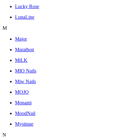
Lucky Rose
LunaLine
M
Major
Marathon
MiLK
MIO Nails
Miw Nails
MOJO
Monami
MoodNail
Mystique
N