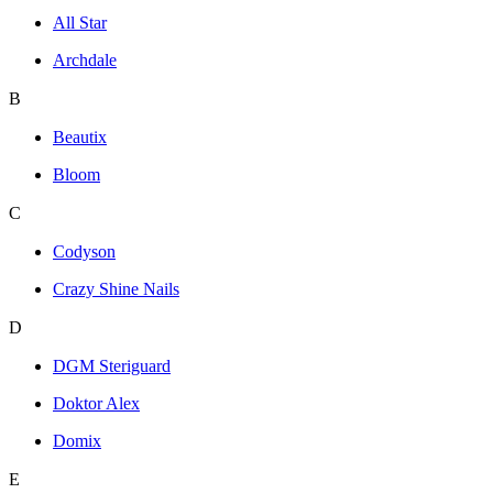
All Star
Archdale
B
Beautix
Bloom
C
Codyson
Crazy Shine Nails
D
DGM Steriguard
Doktor Alex
Domix
E