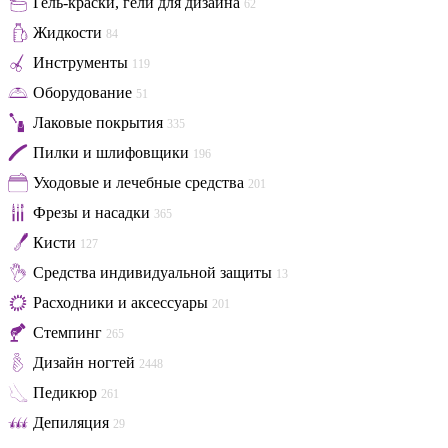
Гель-краски, гели для дизайна
62
Жидкости
84
Инструменты
119
Оборудование
51
Лаковые покрытия
335
Пилки и шлифовщики
196
Уходовые и лечебные средства
201
Фрезы и насадки
365
Кисти
127
Средства индивидуальной защиты
13
Расходники и аксессуары
201
Стемпинг
265
Дизайн ногтей
2448
Педикюр
261
Депиляция
29