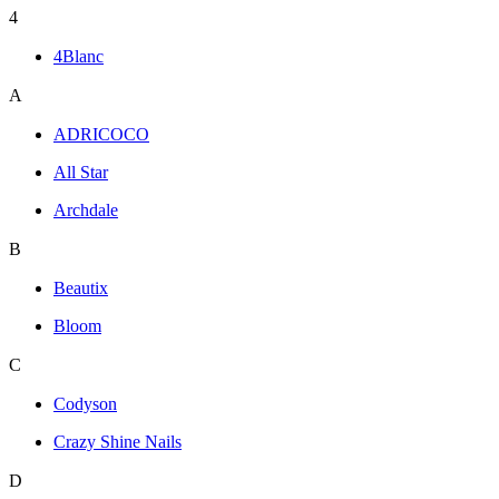
4
4Blanc
A
ADRICOCO
All Star
Archdale
B
Beautix
Bloom
C
Codyson
Crazy Shine Nails
D