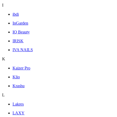
I
ibdi
InGarden
IQ Beauty
IRISK
IVA NAILS
K
Kaizer Pro
Klio
Krashu
L
Lakres
LAXY