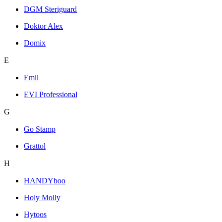
DGM Steriguard
Doktor Alex
Domix
E
Emil
EVI Professional
G
Go Stamp
Grattol
H
HANDYboo
Holy Molly
Hytoos