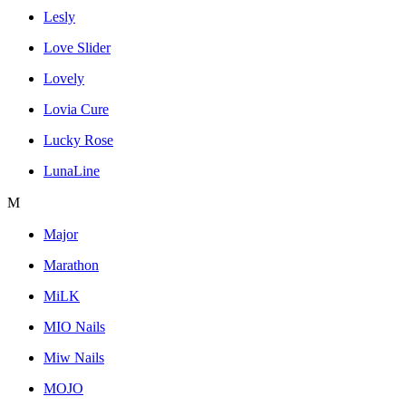
Lesly
Love Slider
Lovely
Lovia Cure
Lucky Rose
LunaLine
M
Major
Marathon
MiLK
MIO Nails
Miw Nails
MOJO