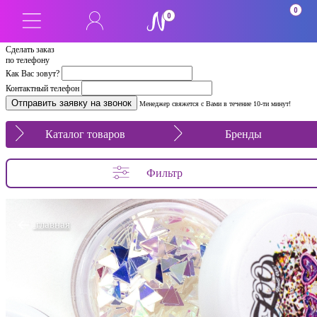
0
0
Сделать заказ
по телефону
Как Вас зовут?
Контактный телефон
Менеджер свяжется с Вами в течение 10-ти минут!
Каталог товаров
Бренды
Фильтр
главная