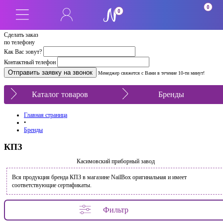
0
0
Сделать заказ
по телефону
Как Вас зовут?
Контактный телефон
Менеджер свяжется с Вами в течение 10-ти минут!
Каталог товаров
Бренды
Главная страница
•
Бренды
КПЗ
Касимовский приборный завод
Вся продукция бренда КПЗ в магазине NailBox оригинальная и имеет
соответствующие сертификаты.
Фильтр