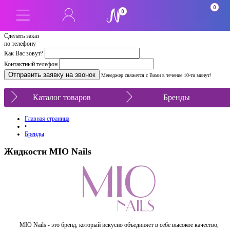
0
0
Сделать заказ
по телефону
Как Вас зовут?
Контактный телефон
Менеджер свяжется с Вами в течение 10-ти минут!
Каталог товаров
Бренды
Главная страница
•
Бренды
Жидкости MIO Nails
MIO Nails - это бренд, который искусно объединяет в себе высокое качество,