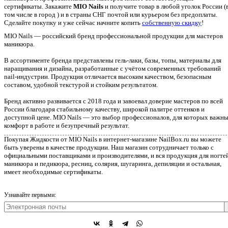
сертификаты. Закажите
MIO Nails
и получите товар в любой уголок России (
том числе в город ) и в страны СНГ почтой или курьером без предоплаты.
Сделайте покупку и уже сейчас начните копить
собственную скидку
!
MIO Nails — российский бренд профессиональной продукции для мастеров
маникюра.
В ассортименте бренда представлены гель-лаки, базы, топы, материалы для
наращивания и дизайна, разработанные с учётом современных требований
nail-индустрии. Продукция отличается высоким качеством, безопасным
составом, удобной текстурой и стойким результатом.
Бренд активно развивается с 2018 года и завоевал доверие мастеров по всей
России благодаря стабильному качеству, широкой палитре оттенков и
доступной цене. MIO Nails — это выбор профессионалов, для которых важн
комфорт в работе и безупречный результат.
Покупая Жидкости от MIO Nails в интернет-магазине NailBox.ru вы можете
быть уверены в качестве продукции. Наш магазин сотрудничает только с
официальными поставщиками и производителями, и вся продукция для ногтей
маникюра и педикюра, ресниц, солярия, шугаринга, депиляции и остальная,
имеет необходимые сертификаты.
Узнавайте первыми: