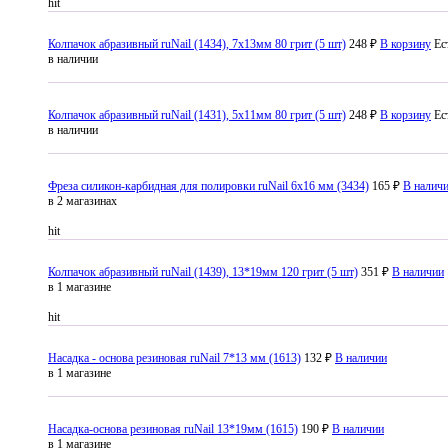
hit
Колпачок абразивный ruNail (1434), 7x13мм 80 грит (5 шт)
248 ₽
В корзину
Ес
в наличии
Колпачок абразивный ruNail (1431), 5x11мм 80 грит (5 шт)
248 ₽
В корзину
Ес
в наличии
Фреза силикон-карбидная для полировки ruNail 6x16 мм (3434)
165 ₽
В налич
в 2 магазинах
hit
Колпачок абразивный ruNail (1439), 13*19мм 120 грит (5 шт)
351 ₽
В наличии
в 1 магазине
hit
Насадка - основа резиновая ruNail 7*13 мм (1613)
132 ₽
В наличии
в 1 магазине
Насадка-основа резиновая ruNail 13*19мм (1615)
190 ₽
В наличии
в 1 магазине