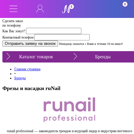
0
0
Сделать заказ
по телефону
Как Вас зовут?
Контактный телефон
Менеджер свяжется с Вами в течение 10-ти минут!
Каталог товаров
Бренды
Главная страница
•
Бренды
Фрезы и насадки ruNail
runail professional — законодатель трендов и ведущий лидер в индустрии ногтевого