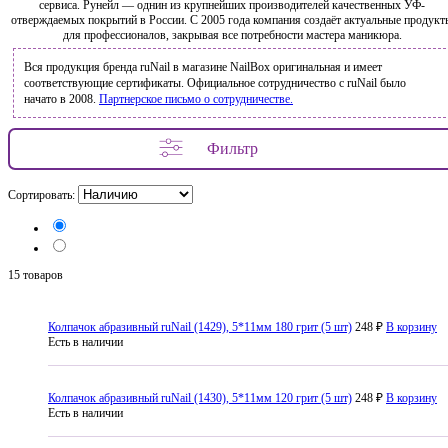
сервиса. Рунейл — однин из крупнейших производителей качественных УФ-
отверждаемых покрытий в России. С 2005 года компания создаёт актуальные продукт
для профессионалов, закрывая все потребности мастера маникюра.
Вся продукция бренда ruNail в магазине NailBox оригинальная и имеет
соответствующие сертификаты. Официальное сотрудничество с ruNail было
начато в 2008.
Партнерское письмо о сотрудничестве.
Фильтр
Сортировать:
15 товаров
Колпачок абразивный ruNail (1429), 5*11мм 180 грит (5 шт)
248 ₽
В корзину
Есть в наличии
Колпачок абразивный ruNail (1430), 5*11мм 120 грит (5 шт)
248 ₽
В корзину
Есть в наличии