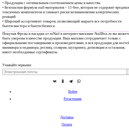
• Продукция с оптимальным соотношением цены и качества.
• Безопасная формула nail-материалов – 11-free, которая не содержит вредных
токсичных компонентов и снижает риски возникновения аллергических
реакций.
• Широкий ассортимент товаров, позволяющий закрыть все потребности
бьюти-мастера и бьюти-бизнеса.
Покупая Фрезы и насадки от ruNail в интернет-магазине NailBox.ru вы может
быть уверены в качестве продукции. Наш магазин сотрудничает только с
официальными поставщиками и производителями, и вся продукция для ногтей
маникюра и педикюра, ресниц, солярия, шугаринга, депиляции и остальная,
имеет необходимые сертификаты.
Узнавайте первыми:
Войти
Регистрация
Доставка
Оплата