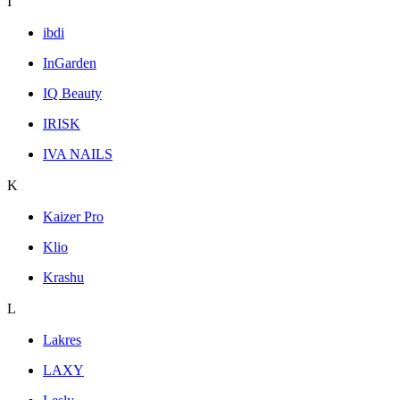
I
ibdi
InGarden
IQ Beauty
IRISK
IVA NAILS
K
Kaizer Pro
Klio
Krashu
L
Lakres
LAXY