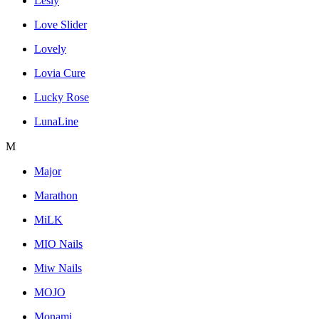
Lesly
Love Slider
Lovely
Lovia Cure
Lucky Rose
LunaLine
M
Major
Marathon
MiLK
MIO Nails
Miw Nails
MOJO
Monami