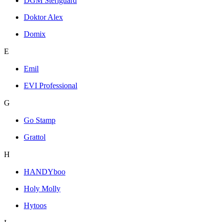
DGM Steriguard
Doktor Alex
Domix
E
Emil
EVI Professional
G
Go Stamp
Grattol
H
HANDYboo
Holy Molly
Hytoos