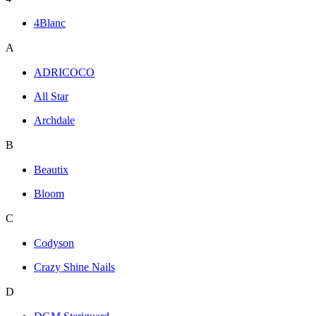
4Blanc
A
ADRICOCO
All Star
Archdale
B
Beautix
Bloom
C
Codyson
Crazy Shine Nails
D