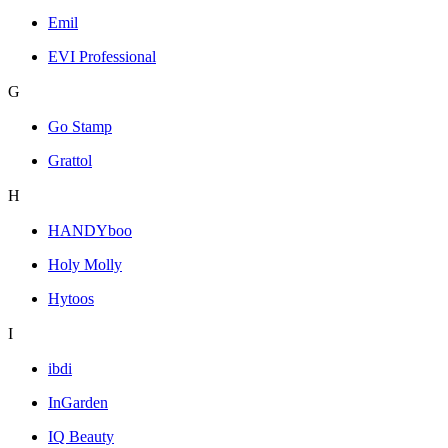
Emil
EVI Professional
G
Go Stamp
Grattol
H
HANDYboo
Holy Molly
Hytoos
I
ibdi
InGarden
IQ Beauty