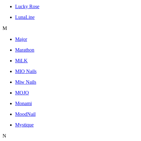
Lucky Rose
LunaLine
M
Major
Marathon
MiLK
MIO Nails
Miw Nails
MOJO
Monami
MoodNail
Mystique
N