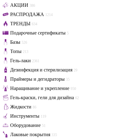
АКЦИИ
386
РАСПРОДАЖА
1214
ТРЕНДЫ
634
Подарочные сертификаты
5
Базы
526
Топы
213
Гель-лаки
2361
Дезинфекция и стерилизация
29
Праймеры и дегидраторы
35
Наращивание и укрепление
950
Гель-краски, гели для дизайна
62
Жидкости
86
Инструменты
119
Оборудование
51
Лаковые покрытия
335