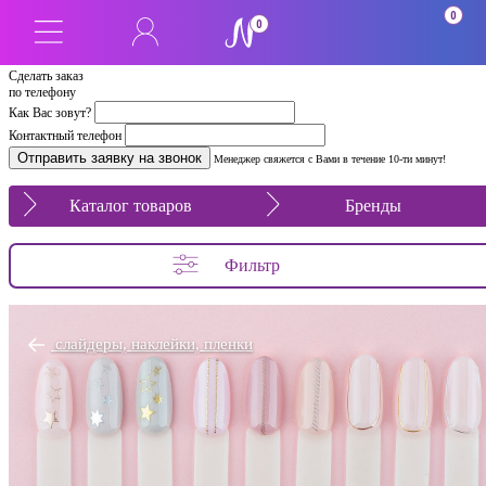
0
0
Сделать заказ
по телефону
Как Вас зовут?
Контактный телефон
Менеджер свяжется с Вами в течение 10-ти минут!
Каталог товаров
Бренды
Фильтр
слайдеры, наклейки, пленки