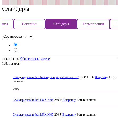
Слайдеры
ленты
Наклейки
Слайдеры
Термопленки
новые акции
Обновление в разделе
1088 товаров
Слайдер-дизайн ibdi №334 (на прозрачной пленке)
77 ₽
110 ₽
В корзину
Есть в
наличии
-30%
Слайдер-дизайн ibdi LUX №06
250 ₽
В корзину
Есть в наличии
Слайдер-дизайн ibdi LUX №05
250 ₽
В корзину
Есть в наличии