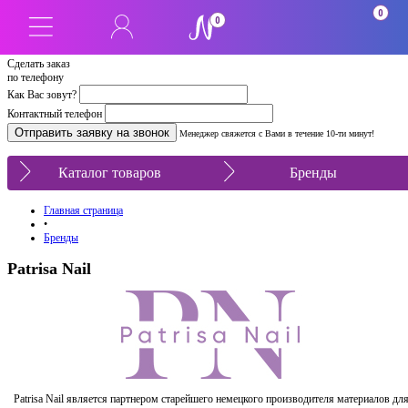
0
0
Сделать заказ
по телефону
Как Вас зовут?
Контактный телефон
Менеджер свяжется с Вами в течение 10-ти минут!
Каталог товаров
Бренды
Главная страница
•
Бренды
Patrisa Nail
Patrisa Nail является партнером старейшего немецкого производителя материалов дл