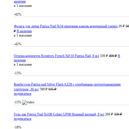
наличии
в 1 магазине
-42%
Фольга для литья Patrisa Nail №54 имитация камень коричневый глянец
29 ₽
50
₽
В наличии
в 1 магазине
-42%
Основа-корректор Kreatives French №F10 Patrisa Nail, 8 мл
339 ₽
400 ₽
В
наличии
в 1 магазине
-15%
Комби гель Patrisa nail Silver Flash AZ28 с серебряным светоотражающим
глиттером, 30 мл
789 ₽
935 ₽
подписаться
-15%
Гель-лак Patrisa Nail №108 Gelato GP08 Нежный мятный, 8 мл
269 ₽
330 ₽
подписаться
-18%