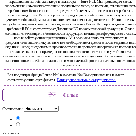
наращивания ногтей, маникюра и педикюра — Euro Nail. Мы производим самые
современные и высококачественные продукты по уходу за ногтями, отвечающие все
требованиям безопасности — это результат более чем 25-летнего опыта работы в
ногтевой индустрии. Весь ассортимент продукции разрабатывается и выпускается с
учетом требований рынка и новейших технологических достижений. Наши клиенты
могут быть уверены в том, что все изделия компании Patrisa Nail, произведены с учет
требований ЕС и соответствуют Директиве ЕС по косметической продукции. Отдел
компании, отвечающий за безопасность продукции, всегда проинформирован о самых
новых действующих предписаниях. Мы осознаем свою ответственность и
предоставляем нашим покупателям все необходимые сведения о произведенных нам
изделиях. Перед внедрением в производственный процесс в лабораториях проводятс
сложные анализы, например, в отношении вязкости, плотности и устойчивости
химических компонентов, но не только химические исследования обеспечивают высок
качество наших гелей и акрилатов, но и многолетний профессиональный опыт наших
специалистов.
Вся продукция бренда Patrisa Nail в магазине NailBox оригинальная и имеет
соответствующие сертификаты.
Партнерское письмо о сотрудничестве.
Фильтр
Сортировать:
25 товаров