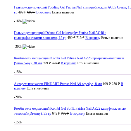
Гель конструирующий Pudding Gel Patrisa Nail с микроблеском AC65 Cream, 1
гр
499 ₽
600 ₽
В корзину
Есть в наличии
-16%
Гель моделирующий Deluxe Gel holography Patrisa Nail AC46 с
голографическими хлопьями, 15 гр
499 ₽
715 ₽
В корзину
Есть в наличии
-30%
Комби-гель мерцающий Kombi Gel Patrisa Nail AZ25 прозрачно-молочный
(Snow Way), 30 мл
699 ₽
825 ₽
В корзину
Есть в наличии
-15%
Акварельные капли FINE ART Patrisa Nail A9 серебро, 8 мл
199 ₽
250 ₽
В
корзину
Есть в наличии
-20%
Комби-гель мерцающий Kombi Gel Soffit Patrisa Nail AZ22 камуфляж тепло-
телесный (Dreamy), 35 гр
649 ₽
770 ₽
В корзину
Есть в наличии
-15%