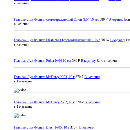
в наличии
Гель-лак Луи Филипп светоотражающий Orion №04 10 мл
580 ₽
В корзину
Ест
в наличии
Гель-лак Луи Филипп Flash №11 (светоотражающий) 10 мл
580 ₽
В корзину
Ес
в наличии
Гель-лак Луи Филипп Poker №04 10 мл
580 ₽
В корзину
Есть в наличии
Гель-лак Луи Филипп Mr.Darcy №03, 10 г
370 ₽
В наличии
в 1 магазине
Гель-лак Луи Филипп Mr.Darcy №02, 10 г
370 ₽
В наличии
в 1 магазине
Гель-лак Луи Филипп Blush №05, 10 г
370 ₽
В наличии