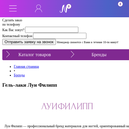
0
0
Сделать заказ
по телефону
Как Вас зовут?
Контактный телефон
Менеджер свяжется с Вами в течение 10-ти минут!
Каталог товаров
Бренды
Главная страница
•
Бренды
Гель-лаки Луи Филипп
Луи Филипп — профессиональный бренд материалов для ногтей, ориентированный н