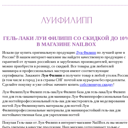
ГЕЛЬ-ЛАКИ ЛУИ ФИЛИПП СО СКИДКОЙ ДО 10
В МАГАЗИНЕ NAILBOX
Искали где купить оригинальную продукцию
Луи Филипп
по лучшей цене в
России? В нашем интернет-магазине вы найдете качественную продукцию с
гарантией от лучших российских и зарубежных производителей, которую
можно приобрести в розницу, со скидкой. Все товары для любителей
маникюра и профессиональных мастеров имеют соответсвующие
сертификаты. Закажите
Луи Филипп
и получите товар в любой уголок Росси
(в том числе в город ) и в страны СНГ почтой или курьером без предоплаты.
Сделайте покупку и уже сейчас начните копить
собственную скидку
!
Луи ФилиппЛуи Филипп гель-лакЛуи Филипп база для гель-лакаЛуи Филипп
топ для гель-лакаматериалы для маникюра Луи Филипппрофессиональная баз
для ногтейпрофессиональный гель-лак для мастеровгель для моделирования
ногтей Луи Филиппкупить материалы для ногтей Луи
Филипппрофессиональные материалы для маникюрастойкий гель-лак для
ногтейкачественная база для укрепления ногтей
Покупая Гель-лаки от Луи Филипп в интернет-магазине NailBox.ru вы можете
быть уверены в качестве продукции. Наш магазин сотрудничает только с