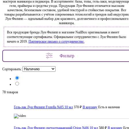
мастеров маникюра и педикюра. В ассортименте: базы, топы, гель-лаки, моделирующ
гели, праймеры и средства ухода. Продукция Луи Филипп отличается высоким
качеством, безопасным составом, удобной текстурой и стойкостью покрытия. Все
товары разрабатываются с учётом современных технологий и трендов nail-индустрии
Луи Филипп — идеальный выбор для красивого, долговечного и профессионального
маникюра.
Вся продукция бренда Луи Филипп в магазине NailBox оригинальная и имеет
соответствующие сертификаты. Официальное сотрудничество с Луи Филипп было
начато в 2019.
Партнерское письмо о сотрудничестве.
Фильтр
Сортировать:
78 товаров
Гель-лак Луи Филипп Frutella №05 10 мл
370 ₽
В корзину
Есть в наличии
Гель-лак Луи Филипп светоотражающий Orion №06 10 мл
580 ₽
В корзину
Ест