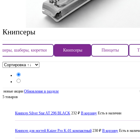
Книпсеры
ушеры, шаберы, кюретки
Книпсеры
Пинцеты
Т
новые акции
Обновление в разделе
5 товаров
Книпсер Silver Star AT 296 BLACK
232 ₽
В корзину
Есть в наличии
Книпсер для ногтей Kaizer Pro K-01 компактный
230 ₽
В корзину
Есть в налич