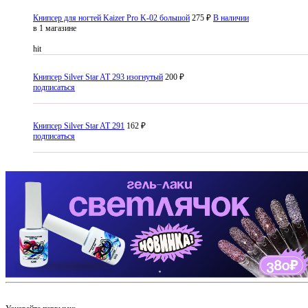
Книпсер для ногтей Kaizer Pro K-02 большой
275 ₽
В наличии
в 1 магазине
hit
Книпсер Silver Star AT 293 изогнутый
200 ₽
подписаться
Книпсер Silver Star AT 291
162 ₽
подписаться