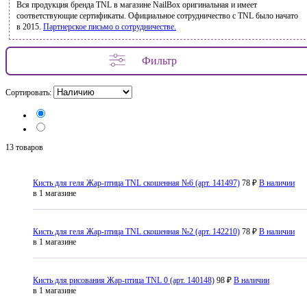
Вся продукция бренда TNL в магазине NailBox оригинальная и имеет
соответствующие сертификаты. Официальное сотрудничество с TNL было начато
в 2015.
Партнерское письмо о сотрудничестве.
Фильтр
Сортировать:
13 товаров
Кисть для геля Жар-птица TNL скошенная №6 (арт. 141497)
78 ₽
В наличии
в 1 магазине
Кисть для геля Жар-птица TNL скошенная №2 (арт. 142210)
78 ₽
В наличии
в 1 магазине
Кисть для рисования Жар-птица TNL 0 (арт. 140148)
98 ₽
В наличии
в 1 магазине