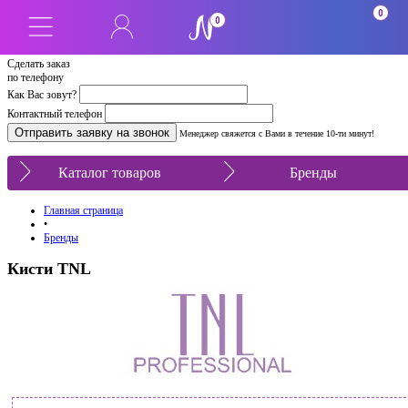
0
0
Сделать заказ
по телефону
Как Вас зовут?
Контактный телефон
Менеджер свяжется с Вами в течение 10-ти минут!
Каталог товаров
Бренды
Главная страница
•
Бренды
Кисти TNL