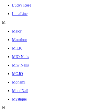
Lucky Rose
LunaLine
M
Major
Marathon
MiLK
MIO Nails
Miw Nails
MOJO
Monami
MoodNail
Mystique
N