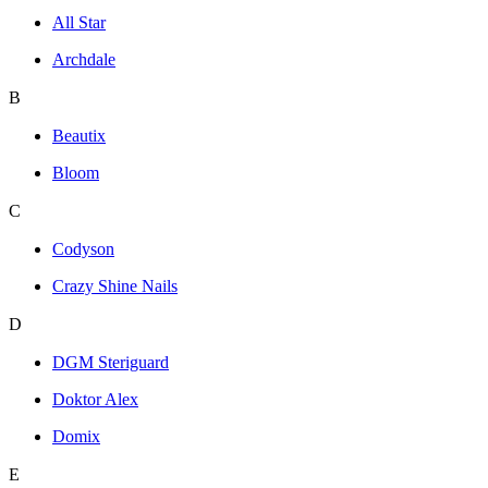
All Star
Archdale
B
Beautix
Bloom
C
Codyson
Crazy Shine Nails
D
DGM Steriguard
Doktor Alex
Domix
E