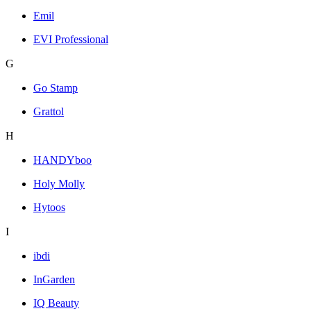
Emil
EVI Professional
G
Go Stamp
Grattol
H
HANDYboo
Holy Molly
Hytoos
I
ibdi
InGarden
IQ Beauty