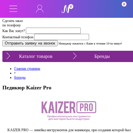
0
0
Сделать заказ
по телефону
Как Вас зовут?
Контактный телефон
Менеджер свяжется с Вами в течение 10-ти минут!
Каталог товаров
Бренды
Главная страница
•
Бренды
Педикюр Kaizer Pro
KAIZER PRO — линейка инструментов для маникюра, при создании которой был