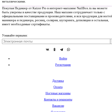
металлическими.
Покупая Педикюр от Kaizer Pro в интернет-магазине NailBox.ru вы можете
быть уверены в качестве продукции. Наш магазин сотрудничает только с
официальными поставщиками и производителями, и вся продукция для ногтей
маникюра и педикюра, ресниц, солярия, шугаринга, депиляции и остальная,
имеет необходимые сертификаты.
Узнавайте первыми:
Войти
Регистрация
Доставка
Оплата
Ногтевые магазины
Контакты и реквизиты
Вакансии
О магазине