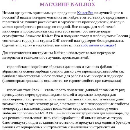
МАГАЗИНЕ NAILBOX
Искали где купить оригинальную продукцию
Kaizer Pro
по лучшей цене в
России? В нашем интернет-магазине вы найдете качественную продукцию с
гарантией от лучших российских и зарубежных производителей, которую
можно приобрести в розницу, со скидкой. Все товары для любителей
маникюра и профессиональных мастеров имеют соответсвующие
сертификаты. Закажите
Kaizer Pro
и получите товар в любой уголок России (
том числе в город ) и в страны СНГ почтой или курьером без предоплаты.
Сделайте покупку и уже сейчас начните копить
собственную скидку
!
Для изготовления инструмента Кайзер использует только передовые
материалы и технологии от лучших производителей:
— европейские и корейские абразивы для пилок и сменных файлов —
абразивы на основе карбида кремния давно уже зарекомендовали себя как
наиболее качественные и безопасные для работы в маникюре и педикюре
(равномерная крошка, не осыпаются, не теряют свойств при намокании)
— японская сталь Inox — сталь нового поколения, данный сплав имеет ряд
преимуществ перед другими видами сталей и идеально подходят для
маникюрного инструмента: сочетание плотности и мягкости металла дают
возможность делать заточку реже, а повышенные антикоррозийные свойства
температура плавления делает возможным стерилизацию инструмента
любыми способамиKAIZER PRO — линейка инструментов для маникюра, где
мы решили использовать весь свой наработанный опыт и опыт мастеров
бьюти-индустрии для создания качественного продукта под единым брендом
начиная от одноразовых инструментов и заканчивая инструментами