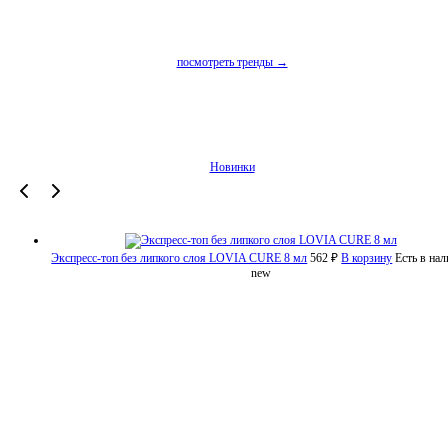
посмотреть тренды →
Новинки
Экспресс-топ без липкого слоя LOVIA CURE 8 мл
562 ₽
В корзину
Есть в на
new