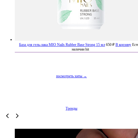
НОЙ
ЕХАЛ
ЬШОЙ
ЗИНАМ
НЫЙ
АЗИН
База для гель-лака MIO Nails Rubber Base Strong 15 мл
650 ₽
В корзину
Ест
наличии
hit
посмотреть хиты →
ИТЬ
П
Тренды