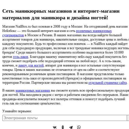
Сеть маникюрных магазинов и интернет-магазин
материалов для маникюра и дизайна ногтей!
Магазин NailBox.ru был основан в 2008 году в Москве. На сегодняшний день магазин
Нейлбокс — это большой интернет-магазин и сеть
розничных маникюрных
супермаркетов
в Москве и Рязани. В наших магазинах вы всегда найдете большой
ассортимент товаров для маникюра, накопительные скидки, доступные цены и любовь 
каждому покупателю. Будь то профессионал или новичок — в NailBox каждый найдет
для себя подходящую продукцию, включая и все трендовые новинки ведущих ногтев
брендов! Среди нашего большого ассортимента особенно выделяются более 10.000
цветов
гель-лаков
. Благодаря нашему знаменитому нейл-паду каждый покупатель без
труда сможет подобрать себе подходящий оттенок на любой вкус. А к гель-лакам,
конечно, и
лампу для ногтей
, аппарат для маникюра и все остальные сопутствующие
товары. Цены в наших магазинах не отличаются от цен на сайте и соответствуют
рекомендованным розничным ценам поставщиков. В магазине представлены только
качественные гель-лаки от производителей (брендов) и официальных поставщиков на
территории России. Партнерские письма мы разместили на
отдельной страничке сайта
.
В наших
маникюрных магазинах
вы сможете купить всю профессиональную продукц
для ногтей. Мы находимся рядом с метро и работаем ежедневно без перерывов. Наши
продавцы-консультанты покажут все палитры оттенков и помогут подобрать лучший
гель-лак по соотношению цена/качество.
Узнавайте первыми: