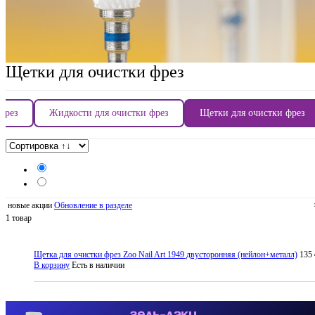
Щетки для очистки фрез
фрез
Жидкости для очистки фрез
Щетки для очистки фрез
новые акции
Обновление в разделе
1 товар
Щетка для очистки фрез Zoo Nail Art 1949 двусторонняя (нейлон+металл)
135
В корзину
Есть в наличии