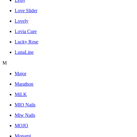
Lesly
Love Slider
Lovely
Lovia Cure
Lucky Rose
LunaLine
M
Major
Marathon
MiLK
MIO Nails
Miw Nails
MOJO
Monami