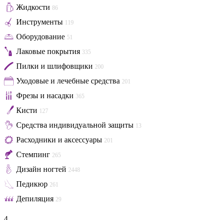
Жидкости
86
Инструменты
119
Оборудование
51
Лаковые покрытия
335
Пилки и шлифовщики
200
Уходовые и лечебные средства
201
Фрезы и насадки
365
Кисти
127
Средства индивидуальной защиты
13
Расходники и аксессуары
201
Стемпинг
265
Дизайн ногтей
2448
Педикюр
261
Депиляция
29
4