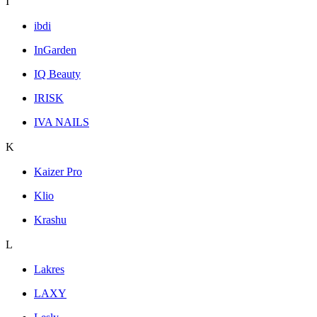
I
ibdi
InGarden
IQ Beauty
IRISK
IVA NAILS
K
Kaizer Pro
Klio
Krashu
L
Lakres
LAXY