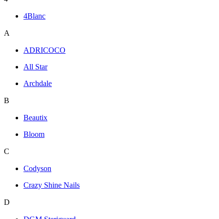
4Blanc
A
ADRICOCO
All Star
Archdale
B
Beautix
Bloom
C
Codyson
Crazy Shine Nails
D