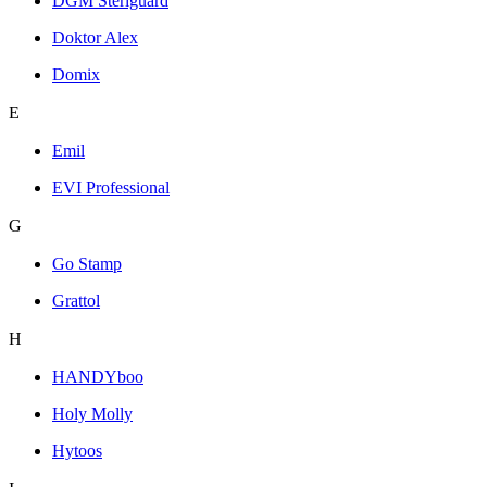
DGM Steriguard
Doktor Alex
Domix
E
Emil
EVI Professional
G
Go Stamp
Grattol
H
HANDYboo
Holy Molly
Hytoos