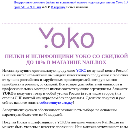
Подарочные сменные файлы на вспененной основе лодочка для пилки Yoko 18
грит SDF-09 10 шт
499 ₽
В корзину
Есть в наличии
ПИЛКИ И ШЛИФОВЩИКИ YOKO СО СКИДКОЙ
ДО 10% В МАГАЗИНЕ NAILBOX
Искали где купить оригинальную продукцию
YOKO
по лучшей цене в России
В нашем интернет-магазине вы найдете качественную продукцию с гарантие
от лучших российских и зарубежных производителей, которую можно
приобрести в розницу, со скидкой. Все товары для любителей маникюра и
профессиональных мастеров имеют соответсвующие сертификаты. Закажите
YOKO
и получите товар в любой уголок России (в том числе в город ) и в
страны СНГ почтой или курьером без предоплаты. Сделайте покупку и уже
сейчас начните копить
собственную скидку
!
Ассортимент кусачек обеспечивает возможность выбора по основным
параметрам более чем из 40 моделей.
Покупая Пилки и шлифовщики от YOKO в интернет-магазине NailBox.ru вы
можете быть уверены в качестве продукции. Наш магазин сотрудничает толь