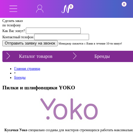
0
0
Сделать заказ
по телефону
Как Вас зовут?
Контактный телефон
Менеджер свяжется с Вами в течение 10-ти минут!
Каталог товаров
Бренды
Главная страница
•
Бренды
Пилки и шлифовщики YOKO
Кусачки Уоко
специально созданы для мастеров стремящихся работать максимальн