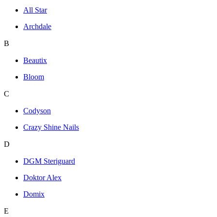
All Star
Archdale
B
Beautix
Bloom
C
Codyson
Crazy Shine Nails
D
DGM Steriguard
Doktor Alex
Domix
E