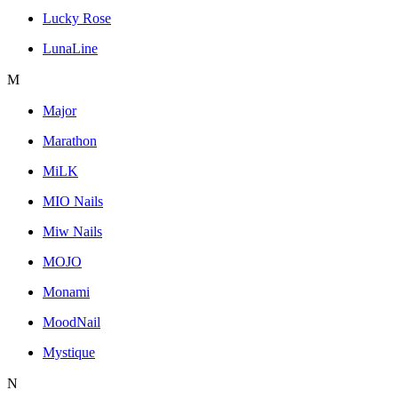
Lucky Rose
LunaLine
M
Major
Marathon
MiLK
MIO Nails
Miw Nails
MOJO
Monami
MoodNail
Mystique
N