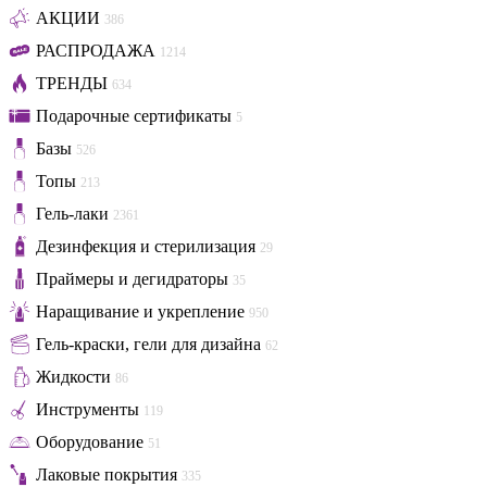
АКЦИИ
386
РАСПРОДАЖА
1214
ТРЕНДЫ
634
Подарочные сертификаты
5
Базы
526
Топы
213
Гель-лаки
2361
Дезинфекция и стерилизация
29
Праймеры и дегидраторы
35
Наращивание и укрепление
950
Гель-краски, гели для дизайна
62
Жидкости
86
Инструменты
119
Оборудование
51
Лаковые покрытия
335