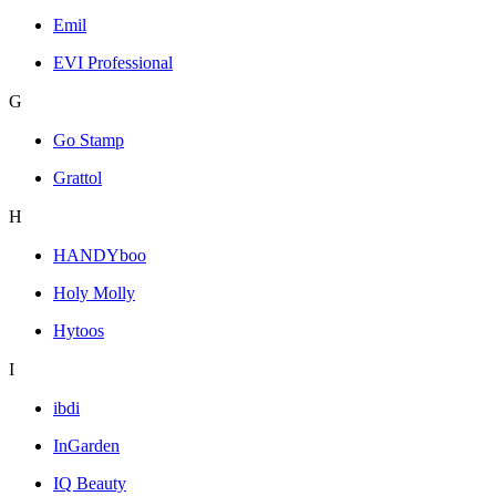
Emil
EVI Professional
G
Go Stamp
Grattol
H
HANDYboo
Holy Molly
Hytoos
I
ibdi
InGarden
IQ Beauty