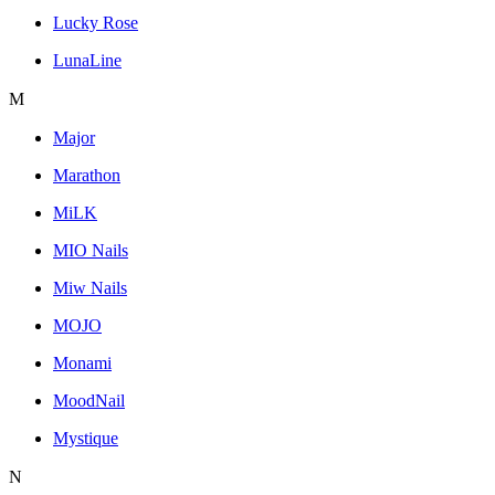
Lucky Rose
LunaLine
M
Major
Marathon
MiLK
MIO Nails
Miw Nails
MOJO
Monami
MoodNail
Mystique
N