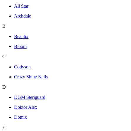
All Star
Archdale
B
Beautix
Bloom
C
Codyson
Crazy Shine Nails
D
DGM Steriguard
Doktor Alex
Domix
E