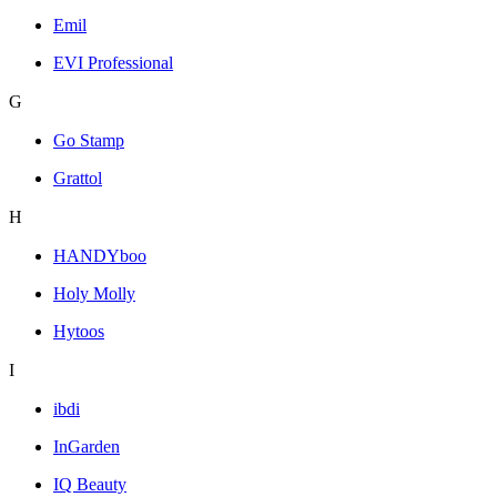
Emil
EVI Professional
G
Go Stamp
Grattol
H
HANDYboo
Holy Molly
Hytoos
I
ibdi
InGarden
IQ Beauty