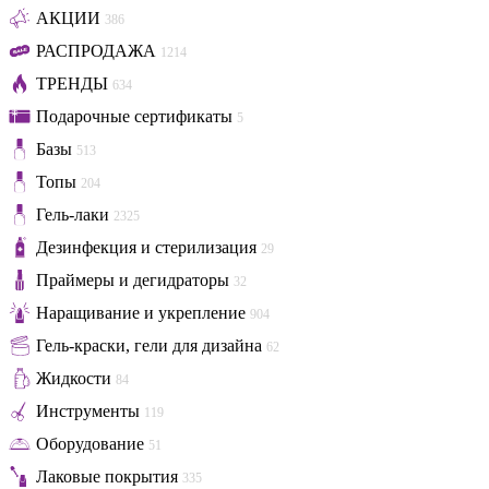
АКЦИИ
386
РАСПРОДАЖА
1214
ТРЕНДЫ
634
Подарочные сертификаты
5
Базы
513
Топы
204
Гель-лаки
2325
Дезинфекция и стерилизация
29
Праймеры и дегидраторы
32
Наращивание и укрепление
904
Гель-краски, гели для дизайна
62
Жидкости
84
Инструменты
119
Оборудование
51
Лаковые покрытия
335