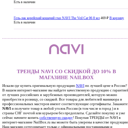
Есть в наличии
Гель-лак корейский кошачий глаз NAVI The Veil Cat 06 8 мл
469 ₽
В корзину
Есть в наличии
ТРЕНДЫ NAVI СО СКИДКОЙ ДО 10% В
МАГАЗИНЕ NAILBOX
Искали где купить оригинальную продукцию
NAVI
по лучшей цене в России?
В нашем интернет-магазине вы найдете качественную продукцию с гарантие
от лучших российских и зарубежных производителей, которую можно
приобрести в розницу, со скидкой. Все товары для любителей маникюра и
профессиональных мастеров имеют соответсвующие сертификаты. Закажите
NAVI
и получите товар в любой уголок России (в том числе в город ) и в
страны СНГ почтой или курьером без предоплаты. Сделайте покупку и уже
сейчас начните копить
собственную скидку
!
Покупая ТРЕНДЫ от NAVI в
интернет-магазине NailBox.ru вы можете быть уверены в качестве продукции
Наш магазин сотрудничает только с официальными поставщиками и