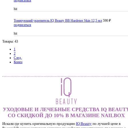
подписаться
hit
Тонирующий укрепитель IQ Beauty BB Hardener Skin 12,5 мл
590 ₽
подписаться
hit
Товары: 43
1
2
След.
Конец
УХОДОВЫЕ И ЛЕЧЕБНЫЕ СРЕДСТВА IQ BEAUT
СО СКИДКОЙ ДО 10% В МАГАЗИНЕ NAILBOX
Искали где купить оригинальную продукцию
IQ Beauty
по лучшей цене в