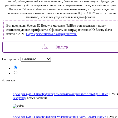
ногтей, объединяющий высокое качество, безопасность и инновации. Продукция
разработана с учётом мировых стандартов и современных трендов в nail-индустрии.
Формулы 7-free и 21-free исключают вредные компоненты, что делает средства
гипоаллергенными и комфортными в использовании. IQ BEAUTY — это стойкий
маникюр, бережный уход и стиль в каждом флаконе.
Вся продукция бренда IQ Beauty в магазине NailBox оригинальная и имеет
соответствующие сертификаты. Официальное сотрудничество с IQ Beauty было
начато в 2021.
Партнерское письмо о сотрудничестве.
Фильтр
Сортировать:
43 товара
Крем для рук IQ Beauty филлер омолаживающий Filler Anti-Age 100 мл
1 250 
В корзину
Есть в наличии
Крем для рук IQ Beauty лифтинг увлажняющий Hydro-Booster 100 мл
1 250 ₽