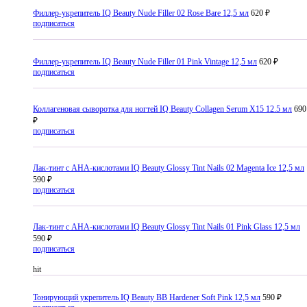
Филлер-укрепитель IQ Beauty Nude Filler 02 Rose Bare 12,5 мл
620 ₽
подписаться
Филлер-укрепитель IQ Beauty Nude Filler 01 Pink Vintage 12,5 мл
620 ₽
подписаться
Коллагеновая сыворотка для ногтей IQ Beauty Collagen Serum X15 12.5 мл
690
₽
подписаться
Лак-тинт с AHA-кислотами IQ Beauty Glossy Tint Nails 02 Magenta Ice 12,5 мл
590 ₽
подписаться
Лак-тинт с AHA-кислотами IQ Beauty Glossy Tint Nails 01 Pink Glass 12,5 мл
590 ₽
подписаться
hit
Тонирующий укрепитель IQ Beauty BB Hardener Soft Pink 12,5 мл
590 ₽