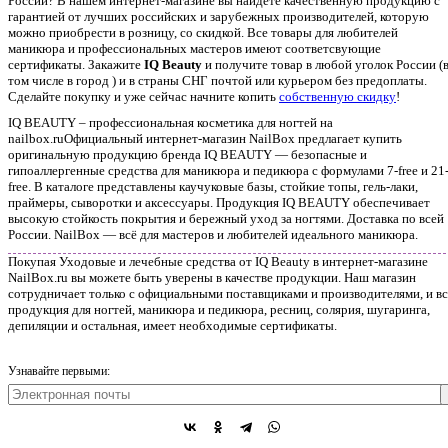
России? В нашем интернет-магазине вы найдете качественную продукцию с
гарантией от лучших российских и зарубежных производителей, которую
можно приобрести в розницу, со скидкой. Все товары для любителей
маникюра и профессиональных мастеров имеют соответсвующие
сертификаты. Закажите
IQ Beauty
и получите товар в любой уголок России (
том числе в город ) и в страны СНГ почтой или курьером без предоплаты.
Сделайте покупку и уже сейчас начните копить
собственную скидку
!
IQ BEAUTY – профессиональная косметика для ногтей на
nailbox.ruОфициальный интернет-магазин NailBox предлагает купить
оригинальную продукцию бренда IQ BEAUTY — безопасные и
гипоаллергенные средства для маникюра и педикюра с формулами 7-free и 21
free. В каталоге представлены каучуковые базы, стойкие топы, гель-лаки,
праймеры, сыворотки и аксессуары. Продукция IQ BEAUTY обеспечивает
высокую стойкость покрытия и бережный уход за ногтями. Доставка по всей
России. NailBox — всё для мастеров и любителей идеального маникюра.
Покупая Уходовые и лечебные средства от IQ Beauty в интернет-магазине
NailBox.ru вы можете быть уверены в качестве продукции. Наш магазин
сотрудничает только с официальными поставщиками и производителями, и вс
продукция для ногтей, маникюра и педикюра, ресниц, солярия, шугаринга,
депиляции и остальная, имеет необходимые сертификаты.
Узнавайте первыми: