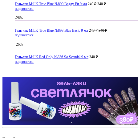
Гель-лак MiLK True Blue №899 Baggy Fit 9 мл
249 ₽
340 ₽
подписаться
-26%
Гель-лак MiLK True Blue №898 Blue Basic 9 мл
249 ₽
340 ₽
подписаться
-26%
Гель-лак MiLK Red Only №836 So Scandal 9 мл
340 ₽
подписаться