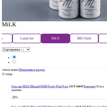
MiLK
ly
LunaLine
MiLK
MIO Nails
новые акции
Обновление в разделе
21 товар
Гель-лак MiLK Blizzard №949 Frosty Pearl 9 мл
249 ₽
340 ₽
В корзину
Есть в
наличии
-26%