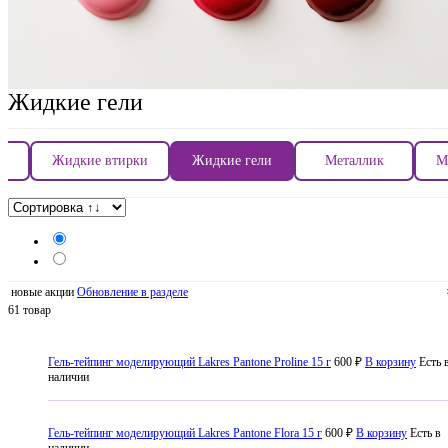
Жидкие гели
кт
Жидкие втирки
Жидкие гели
Металлик
М
новые акции
Обновление в разделе
61 товар
Гель-тейпинг моделирующий Lakres Pantone Proline 15 г
600 ₽
В корзину
Есть 
наличии
Гель-тейпинг моделирующий Lakres Pantone Flora 15 г
600 ₽
В корзину
Есть в