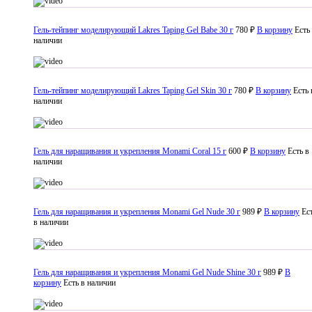
Гель-тейпинг моделирующий Lakres Taping Gel Babe 30 г
780 ₽
В корзину
Есть
наличии
Гель-тейпинг моделирующий Lakres Taping Gel Skin 30 г
780 ₽
В корзину
Есть 
наличии
Гель для наращивания и укрепления Monami Coral 15 г
600 ₽
В корзину
Есть в
наличии
Гель для наращивания и укрепления Monami Gel Nude 30 г
989 ₽
В корзину
Ес
в наличии
Гель для наращивания и укрепления Monami Gel Nude Shine 30 г
989 ₽
В
корзину
Есть в наличии