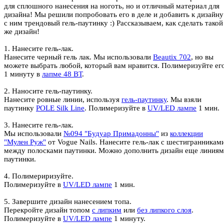
для сплошного нанесения на ноготь, но и отличный материал для
дизайна! Мы решили попробовать его в деле и добавить к дизайну
с ним трендовый гель-паутинку :) Рассказываем, как сделать такой
же дизайн!
1. Нанесите гель-лак.
Нанесите черный гель лак. Мы использовали
Beautix 702
, но вы
можете выбрать любой, который вам нравится. Полимеризуйте ег
1 минуту в
лапме 48 ВТ
.
2. Наносите гель-паутинку.
Нанесите ровные линии, используя
гель-паутинку
. Мы взяли
паутинку
POLE Silk Line
. Полимеризуйте в
UV/LED лампе
1 мин.
3. Нанесите гель-лак.
Мы использовали
№094 "Будуар Примадонны"
из
коллекции
"Мулен Руж"
от Vogue Nails. Нанесите гель-лак с шестигранникам
между полосками паутинки. Можно дополнить дизайн еще линия
паутинки.
4. Полимериризуйте.
Полимеризуйте в
UV/LED лампе
1 мин.
5. Завершите дизайн нанесением топа.
Перекройте дизайн топом
с липким
или
без липкого слоя
.
Полимеризуйте в
UV/LED лампе
1 минуту.