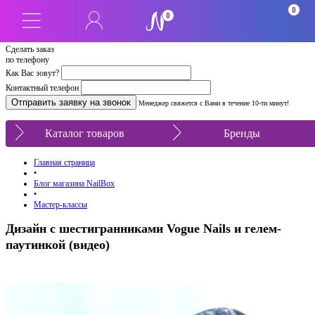
0
0
Сделать заказ
по телефону
Как Вас зовут?
Контактный телефон
Менеджер свяжется с Вами в течение 10-ти минут!
Каталог товаров
Бренды
Главная страница
•
Блог магазина NailBox
•
Мастер-классы
Дизайн с шестигранниками Vogue Nails и гелем-
паутинкой (видео)