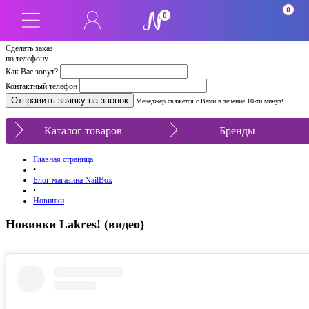
0
0
Сделать заказ
по телефону
Как Вас зовут?
Контактный телефон
Менеджер свяжется с Вами в течение 10-ти минут!
Каталог товаров
Бренды
Главная страница
•
Блог магазина NailBox
•
Новинки
Новинки Lakres! (видео)