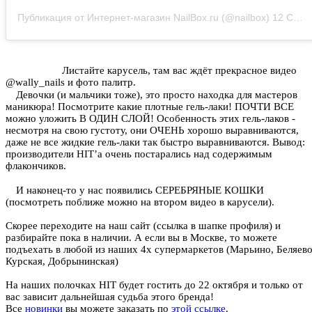
Публикация от Интернет-магазин NailBox.ru (@nailbox)
12 Сен 2020 в 6:12 PDT
⠀⠀⠀⠀⠀⠀⠀ Листайте карусель, там вас ждёт прекрасное видео
@wally_nails и фото палитр.
⠀ Девочки (и мальчики тоже), это просто находка для мастеров
маникюра! Посмотрите какие плотные гель-лаки! ПОЧТИ ВСЕ
можно уложить В ОДИН СЛОЙ! Особенность этих гель-лаков -
несмотря на свою густоту, они ОЧЕНЬ хорошо выравниваются,
даже не все жидкие гель-лаки так быстро выравниваются. Вывод:
производители HIT’a очень постарались над содержимым
флакончиков.
⠀ И наконец-то у нас появились СЕРЕБРЯНЫЕ КОШКИ
(посмотреть поближе можно на втором видео в карусели).
Скорее переходите на наш сайт (ссылка в шапке профиля) и
разбирайте пока в наличии. А если вы в Москве, то можете
подъехать в любой из наших 4х супермаркетов (Марьино, Беляево
Курская, Добрынинская)
На наших полочках HIT будет гостить до 22 октября и только от
вас зависит дальнейшая судьба этого бренда!
Все
новинки
вы можете заказать по
этой ссылке
.