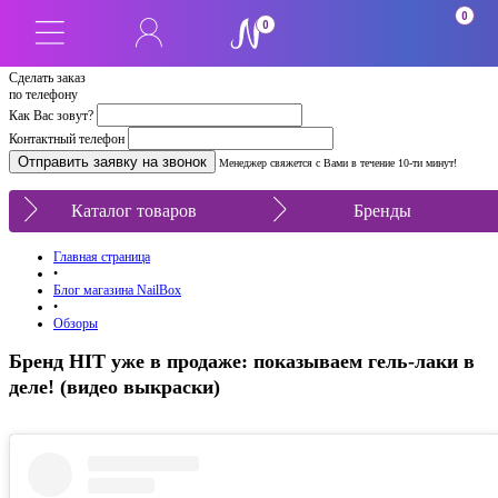
0
0
Сделать заказ
по телефону
Как Вас зовут?
Контактный телефон
Менеджер свяжется с Вами в течение 10-ти минут!
Каталог товаров
Бренды
Главная страница
•
Блог магазина NailBox
•
Обзоры
Бренд HIT уже в продаже: показываем гель-лаки в
деле! (видео выкраски)