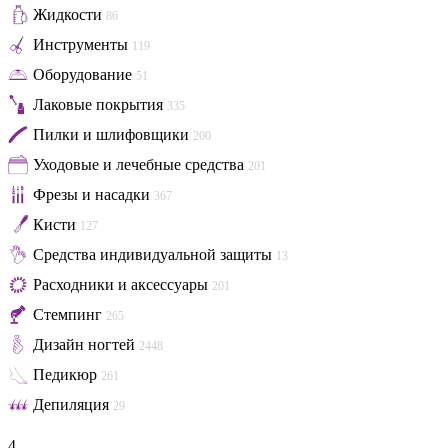
Жидкости
86
Инструменты
119
Оборудование
51
Лаковые покрытия
335
Пилки и шлифовщики
200
Уходовые и лечебные средства
201
Фрезы и насадки
367
Кисти
127
Средства индивидуальной защиты
13
Расходники и аксессуары
201
Стемпинг
265
Дизайн ногтей
2448
Педикюр
261
Депиляция
29
4