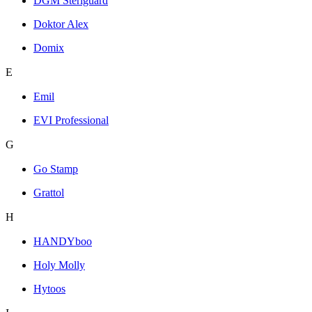
DGM Steriguard
Doktor Alex
Domix
E
Emil
EVI Professional
G
Go Stamp
Grattol
H
HANDYboo
Holy Molly
Hytoos