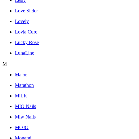
Lesly
Love Slider
Lovely
Lovia Cure
Lucky Rose
LunaLine
M
Major
Marathon
MiLK
MIO Nails
Miw Nails
MOJO
Monami