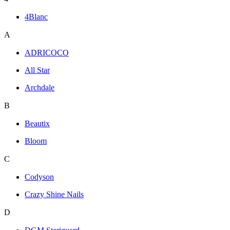
4Blanc
A
ADRICOCO
All Star
Archdale
B
Beautix
Bloom
C
Codyson
Crazy Shine Nails
D