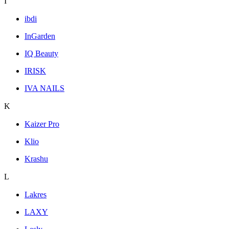
I
ibdi
InGarden
IQ Beauty
IRISK
IVA NAILS
K
Kaizer Pro
Klio
Krashu
L
Lakres
LAXY