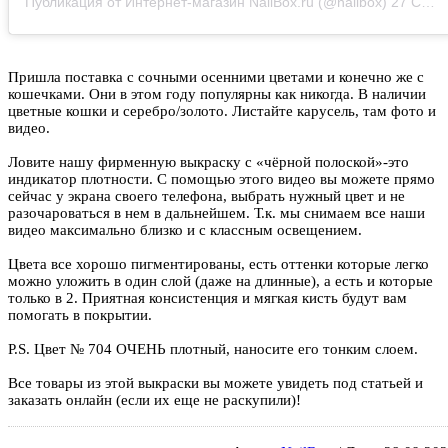
Публикация от Интернет-магазин NailBox.ru (@nailbox)
27 Сен 2020 в 7:38 PDT
Пришла поставка с сочными осенними цветами и конечно же с
кошечками. Они в этом году популярны как никогда. В наличии
цветные кошки и серебро/золото. Листайте карусель, там фото и
видео.
Ловите нашу фирменную выкраску с «чёрной полоской»-это
индикатор плотности. С помощью этого видео вы можете прямо
сейчас у экрана своего телефона, выбрать нужный цвет и не
разочароваться в нем в дальнейшем. Т.к. мы снимаем все наши
видео максимально близко и с классным освещением.
Цвета все хорошо пигментированы, есть оттенки которые легко
можно уложить в один слой (даже на длинные), а есть и которые
только в 2. Приятная консистенция и мягкая кисть будут вам
помогать в покрытии.
P.S. Цвет № 704 ОЧЕНЬ плотный, наносите его тонким слоем.
Все товары из этой выкраски вы можете увидеть под статьей и
заказать онлайн (если их еще не раскупили)!