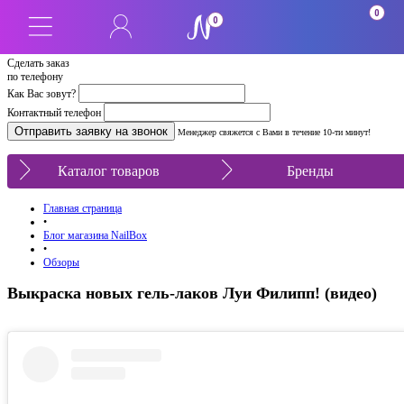
0
0
Сделать заказ
по телефону
Как Вас зовут?
Контактный телефон
Менеджер свяжется с Вами в течение 10-ти минут!
Каталог товаров
Бренды
Главная страница
•
Блог магазина NailBox
•
Обзоры
Выкраска новых гель-лаков Луи Филипп! (видео)