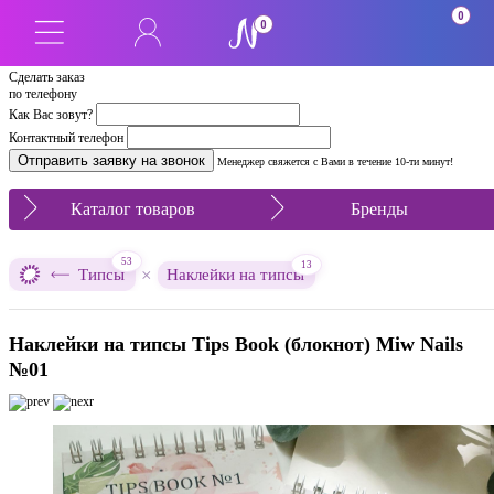
0
0
Сделать заказ
по телефону
Как Вас зовут?
Контактный телефон
Менеджер свяжется с Вами в течение 10-ти минут!
Каталог товаров
Бренды
53
13
×
Типсы
Наклейки на типсы
Наклейки на типсы Tips Book (блокнот) Miw Nails
№01