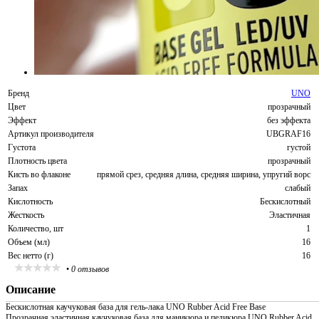
Бренд
UNO
Цвет
прозрачный
Эффект
без эффекта
Артикул производителя
UBGRAF16
Густота
густой
Плотность цвета
прозрачный
Кисть во флаконе
прямой срез, средняя длина, средняя ширина, упругий ворс
Запах
слабый
Кислотность
Бескислотный
Жесткость
Эластичная
Количество, шт
1
Объем (мл)
16
Вес нетто (г)
16
•
0 отзывов
Описание
Бескислотная каучуковая база для гель-лака UNO Rubber Acid Free Base
Прозрачная эластичная каучуковая база для маникюра и педикюра UNO Rubber Acid